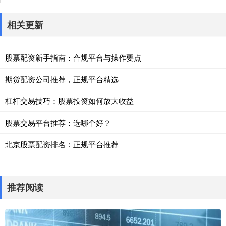
相关更新
股票配资新手指南：合规平台与操作要点
期货配资公司推荐，正规平台精选
杠杆交易技巧：股票投资如何放大收益
股票交易平台推荐：选哪个好？
北京股票配资排名：正规平台推荐
推荐阅读