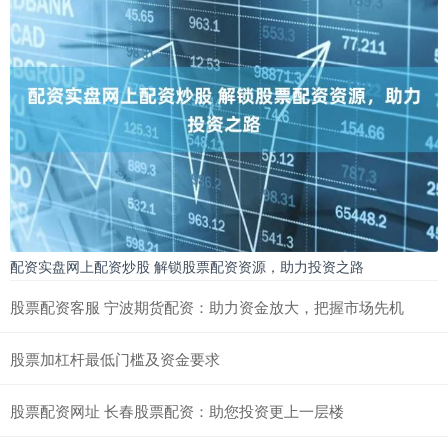
配资实盘网上配资炒股 解锁股票配资资源，助力投资之路
股票配资客服 宁波期货配资：助力资金放大，把握市场先机
股票加杠杆最低门槛及资金要求
股票配资网址 长春股票配资：助您投资更上一层楼