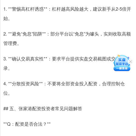
1. **警惕高杠杆诱惑**：杠杆越高风险越大，建议新手从2-5倍开
始。
2. **避免“免息”陷阱**：部分平台以“免息”为噱头，实则收取高额
管理费。
3. **确认交易真实性**：要求平台提供实盘交易截图或交易记
录。
4. **分散投资风险**：不要将全部资金投入配资，合理控制仓
位。
## 五、张家港配资投资者常见问题解答
**Q：配资是否合法？**