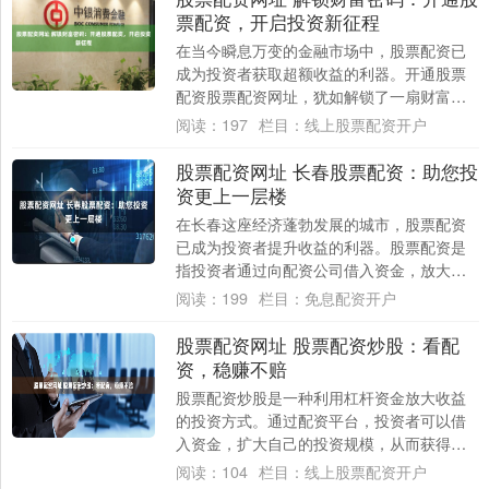
票配资，开启投资新征程
在当今瞬息万变的金融市场中，股票配资已
成为投资者获取超额收益的利器。开通股票
配资股票配资网址，犹如解锁了一扇财富之
门，开启了一段全新的投资征程。 2. 注册账
阅读：
197
栏目：
线上股票配资开户
户....
股票配资网址 长春股票配资：助您投
资更上一层楼
在长春这座经济蓬勃发展的城市，股票配资
已成为投资者提升收益的利器。股票配资是
指投资者通过向配资公司借入资金，放大自
己的投资本金，从而获得更高的收益。 股票
阅读：
199
栏目：
免息配资开户
配资是....
股票配资网址 股票配资炒股：看配
资，稳赚不赔
股票配资炒股是一种利用杠杆资金放大收益
的投资方式。通过配资平台，投资者可以借
入资金，扩大自己的投资规模，从而获得更
高的收益。 * **多元化：**通过投资不同市....
阅读：
104
栏目：
线上股票配资开户